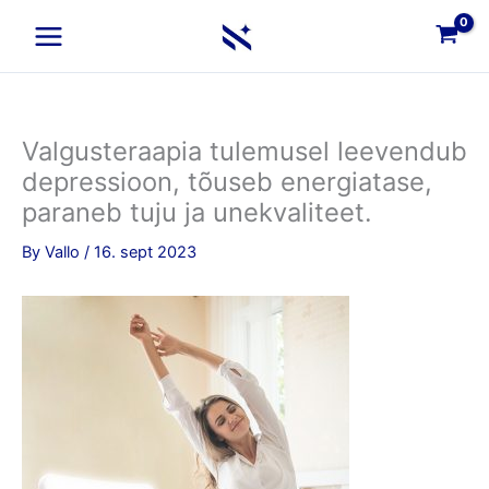
Skip
to
content
Valgusteraapia tulemusel leevendub
depressioon, tõuseb energiatase,
paraneb tuju ja unekvaliteet.
By
Vallo
/
16. sept 2023