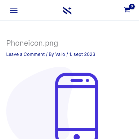
Skip
to
content
Phoneicon.png
Leave a Comment
/ By
Vallo
/
1. sept 2023