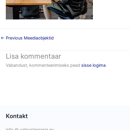
←
Previous Meediaobjektid
Lisa kommentaar
Vabandust, kommenteerimiseks pead
sisse logima
.
Kontakt
info @ valgusteraapia.eu